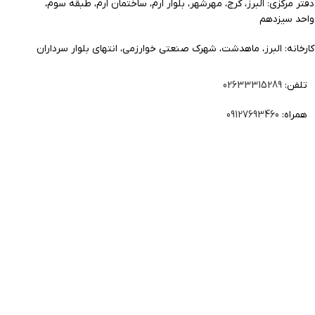
دفتر مرکزی: البرز، کرج، مهرشهر، بلوار ارم، ساختمان ارم، طبقه سوم،
واحد سیزدهم
کارخانه: البرز، ماهدشت، شهرک صنعتی خوارزمی، انتهای بلوار سرداران
تلفن:
02633315289
همراه:
09127693460