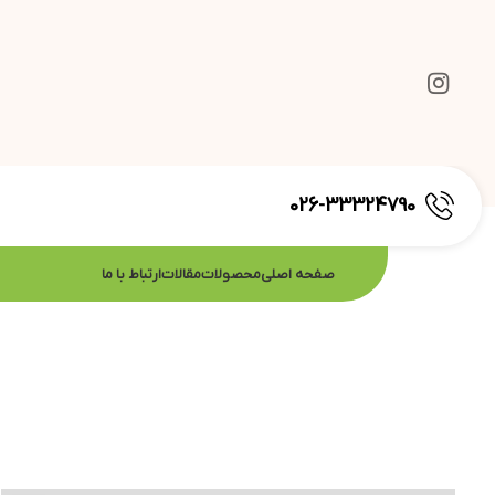
026-33324790
صفحه اصلی
محصولات
مقالات
ارتباط با ما