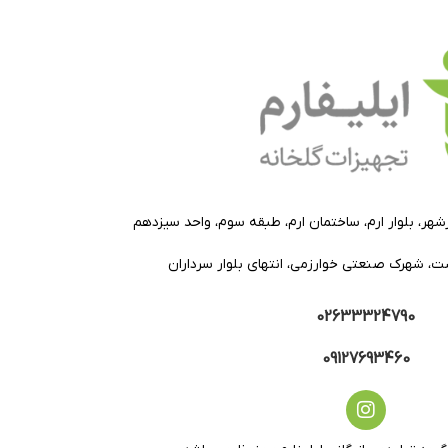
هرشهر، بلوار ارم، ساختمان ارم، طبقه سوم، واحد سیزدهم
دشت، شهرک صنعتی خوارزمی، انتهای بلوار سرداران
02633324790
09127693460