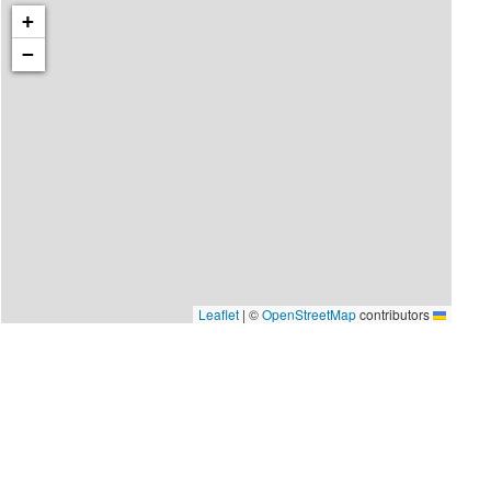
+
−
|
©
OpenStreetMap
contributors
Leaflet